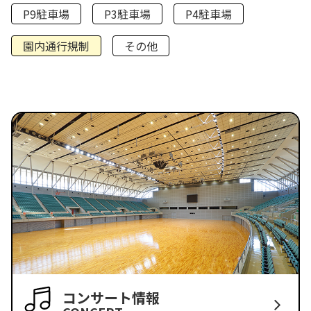
P9駐車場
P3駐車場
P4駐車場
園内通行規制
その他
コンサート情報