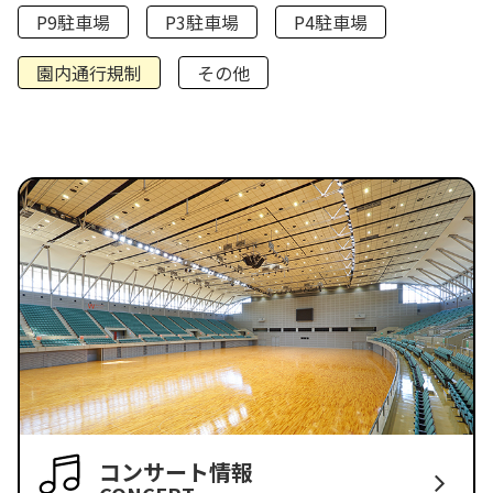
P9駐車場
P3駐車場
P4駐車場
園内通行規制
その他
コンサート情報