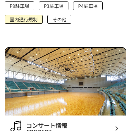
P9駐車場
P3駐車場
P4駐車場
園内通行規制
その他
コンサート情報