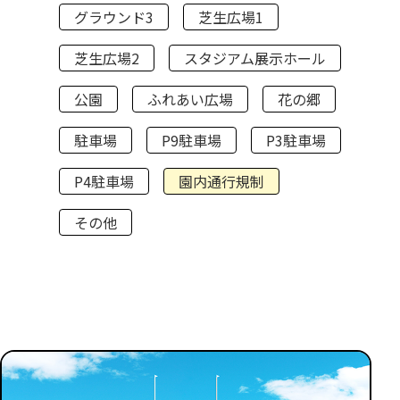
グラウンド3
芝生広場1
芝生広場2
スタジアム展示ホール
公園
ふれあい広場
花の郷
駐車場
P9駐車場
P3駐車場
P4駐車場
園内通行規制
その他