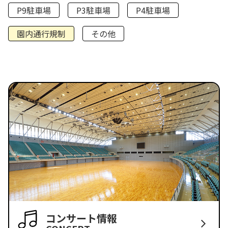
P9駐車場
P3駐車場
P4駐車場
園内通行規制
その他
コンサート情報