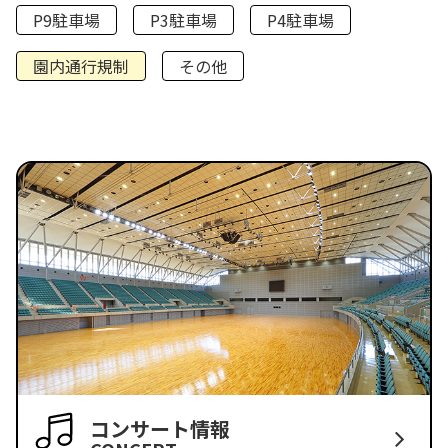
P9駐車場
P3駐車場
P4駐車場
園内通行規制
その他
コンサート情報