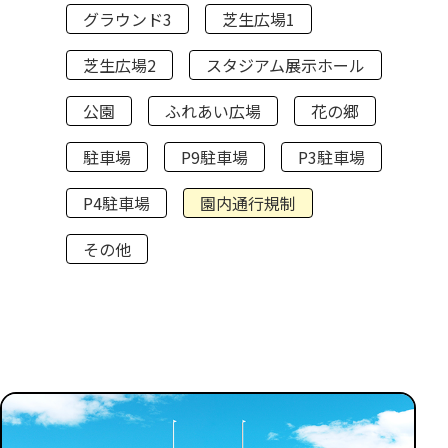
グラウンド3
芝生広場1
芝生広場2
スタジアム展示ホール
公園
ふれあい広場
花の郷
駐車場
P9駐車場
P3駐車場
P4駐車場
園内通行規制
その他