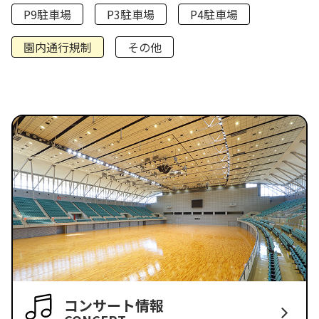
P9駐車場
P3駐車場
P4駐車場
園内通行規制
その他
コンサート情報