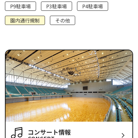
P9駐車場
P3駐車場
P4駐車場
園内通行規制
その他
コンサート情報