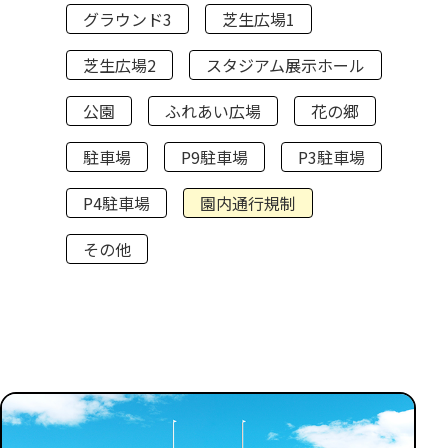
グラウンド3
芝生広場1
芝生広場2
スタジアム展示ホール
公園
ふれあい広場
花の郷
駐車場
P9駐車場
P3駐車場
P4駐車場
園内通行規制
その他