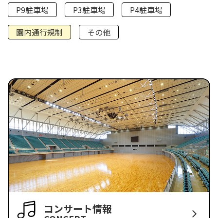
P9駐車場
P3駐車場
P4駐車場
園内通行規制
その他
コンサート情報