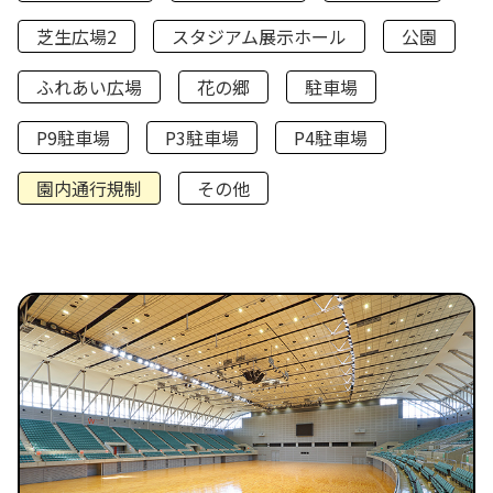
芝生広場2
スタジアム展示ホール
公園
ふれあい広場
花の郷
駐車場
P9駐車場
P3駐車場
P4駐車場
園内通行規制
その他