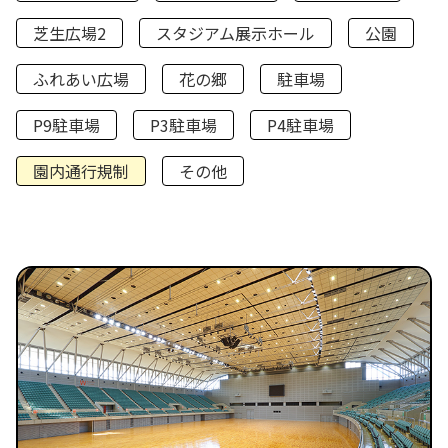
芝生広場2
スタジアム展示ホール
公園
ふれあい広場
花の郷
駐車場
P9駐車場
P3駐車場
P4駐車場
園内通行規制
その他