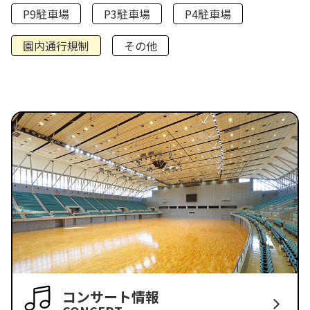
P9駐車場
P3駐車場
P4駐車場
園内通行規制
その他
コンサート情報