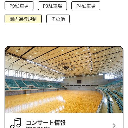
P9駐車場
P3駐車場
P4駐車場
園内通行規制
その他
コンサート情報