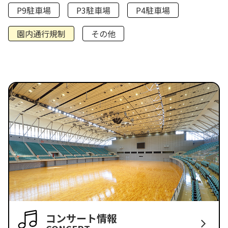
P9駐車場
P3駐車場
P4駐車場
園内通行規制
その他
コンサート情報