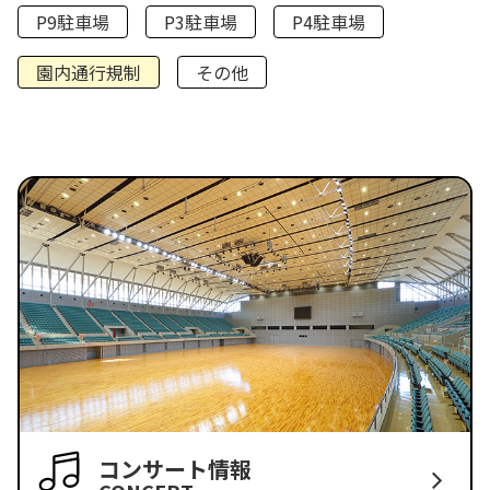
P9駐車場
P3駐車場
P4駐車場
園内通行規制
その他
コンサート情報