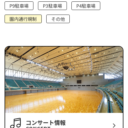
P9駐車場
P3駐車場
P4駐車場
園内通行規制
その他
コンサート情報