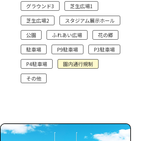
グラウンド3
芝生広場1
芝生広場2
スタジアム展示ホール
公園
ふれあい広場
花の郷
駐車場
P9駐車場
P3駐車場
P4駐車場
園内通行規制
その他