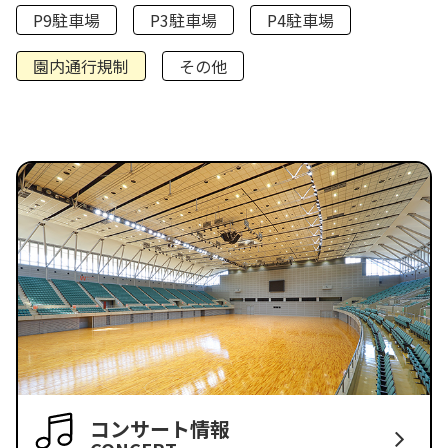
P9駐車場
P3駐車場
P4駐車場
園内通行規制
その他
コンサート情報