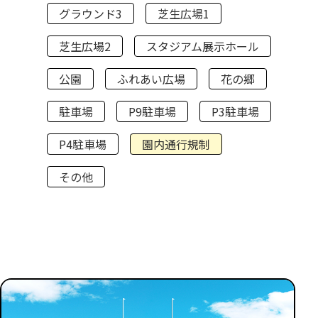
グラウンド3
芝生広場1
芝生広場2
スタジアム展示ホール
公園
ふれあい広場
花の郷
駐車場
P9駐車場
P3駐車場
P4駐車場
園内通行規制
その他