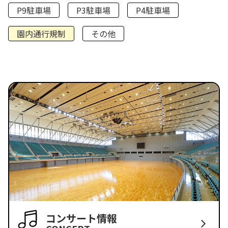
P9駐車場
P3駐車場
P4駐車場
園内通行規制
その他
コンサート情報