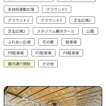
多目的運動広場
グラウンド1
グラウンド2
グラウンド3
芝生広場1
芝生広場2
スタジアム展示ホール
公園
ふれあい広場
花の郷
駐車場
P9駐車場
P3駐車場
P4駐車場
園内通行規制
その他