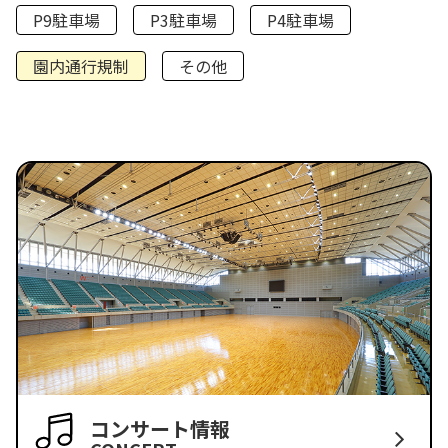
P9駐車場
P3駐車場
P4駐車場
園内通行規制
その他
コンサート情報