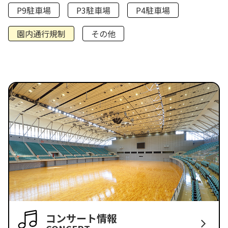
P9駐車場
P3駐車場
P4駐車場
園内通行規制
その他
コンサート情報