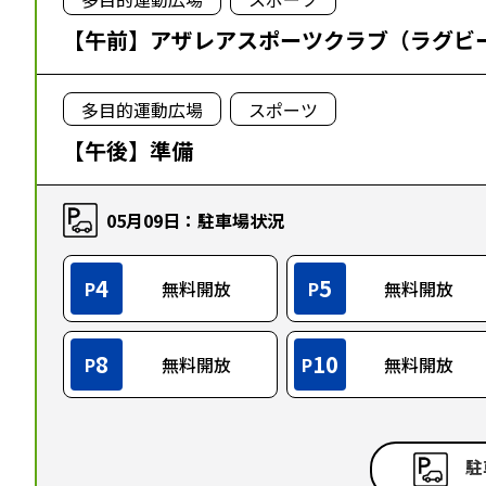
【午前】アザレアスポーツクラブ（ラグビ
多目的運動広場
スポーツ
【午後】準備
05月09日：駐車場状況
4
5
P
無料開放
P
無料開放
8
10
P
無料開放
P
無料開放
駐