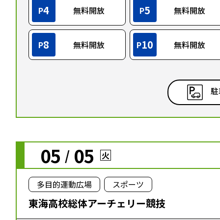
4
5
P
無料開放
P
無料開放
8
10
P
無料開放
P
無料開放
駐
05
05
/
火
多目的運動広場
スポーツ
東海高校総体アーチェリー競技