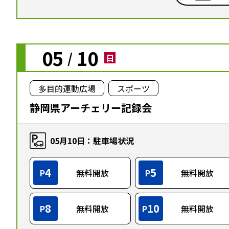
05
10
/
日
多目的運動広場
スポーツ
静岡県アーチェリー記録会
05月10日：駐車場状況
4
5
P
無料開放
P
無料開放
8
10
P
無料開放
P
無料開放