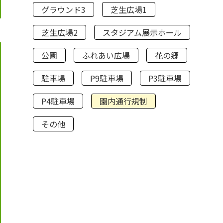
グラウンド3
芝生広場1
芝生広場2
スタジアム展示ホール
公園
ふれあい広場
花の郷
駐車場
P9駐車場
P3駐車場
P4駐車場
園内通行規制
その他