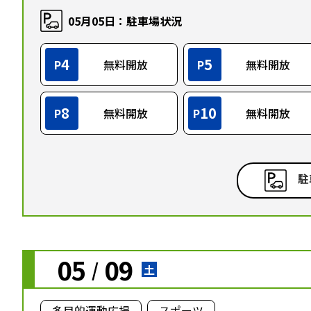
05月05日：駐車場状況
4
5
P
無料開放
P
無料開放
8
10
P
無料開放
P
無料開放
駐
05
09
/
土
多目的運動広場
スポーツ