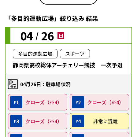
「多目的運動広場」絞り込み 結果
04
26
/
日
多目的運動広場
スポーツ
静岡県高校総体アーチェリー競技 一次予選
04月26日：駐車場状況
1
クローズ（※4）
2
クローズ（※4）
P
P
3
クローズ（※4）
4
非常に混雑
P
P