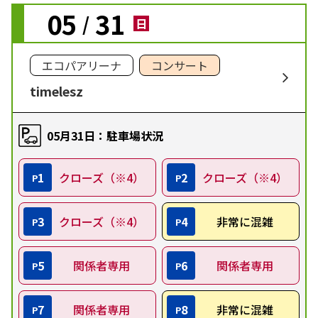
05
31
/
日
エコパアリーナ
コンサート
timelesz
05月31日：駐車場状況
1
クローズ（※4）
2
クローズ（※4）
P
P
3
クローズ（※4）
4
非常に混雑
P
P
5
関係者専用
6
関係者専用
P
P
7
関係者専用
8
非常に混雑
P
P