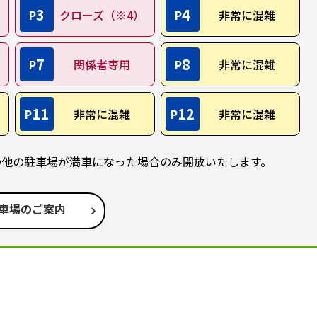
3
4
P
クローズ（※4）
P
非常に混雑
7
8
P
関係者専用
P
非常に混雑
11
12
P
非常に混雑
P
非常に混雑
の他の駐車場が満車になった場合のみ開放いたします。
車場のご案内