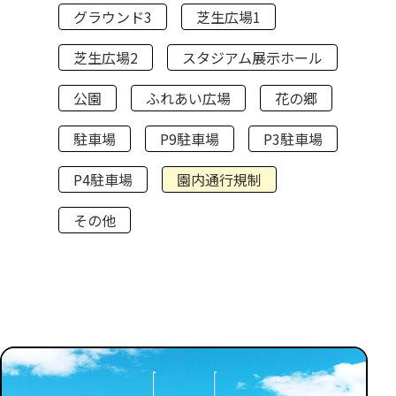
グラウンド3
芝生広場1
芝生広場2
スタジアム展示ホール
公園
ふれあい広場
花の郷
駐車場
P9駐車場
P3駐車場
P4駐車場
園内通行規制
その他