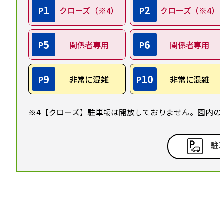
1
2
P
クローズ（※4）
P
クローズ（※4）
5
6
P
関係者専用
P
関係者専用
9
10
P
非常に混雑
P
非常に混雑
※4【クローズ】駐車場は開放しておりません。園内
駐