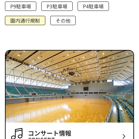
P9駐車場
P3駐車場
P4駐車場
園内通行規制
その他
コンサート情報