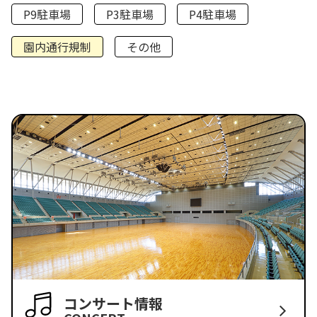
P9駐車場
P3駐車場
P4駐車場
園内通行規制
その他
コンサート情報