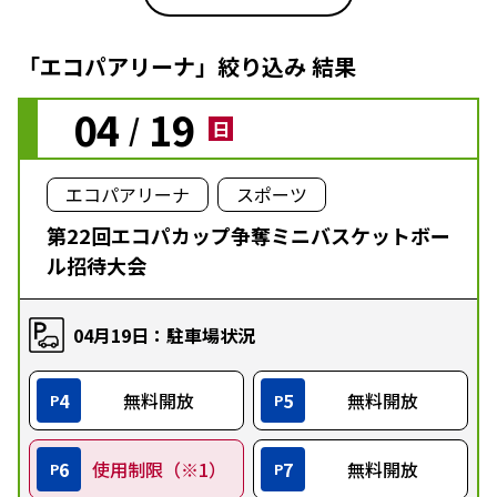
「エコパアリーナ」絞り込み 結果
04
19
/
日
エコパアリーナ
スポーツ
第22回エコパカップ争奪ミニバスケットボー
ル招待大会
04月19日：駐車場状況
4
無料開放
5
無料開放
P
P
6
使用制限（※1）
7
無料開放
P
P