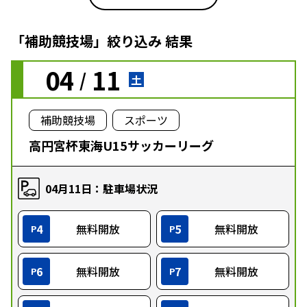
「補助競技場」絞り込み 結果
04
11
/
土
補助競技場
スポーツ
高円宮杯東海U15サッカーリーグ
04月11日：駐車場状況
4
無料開放
5
無料開放
P
P
6
無料開放
7
無料開放
P
P