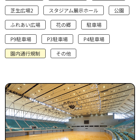
芝生広場2
スタジアム展示ホール
公園
ふれあい広場
花の郷
駐車場
P9駐車場
P3駐車場
P4駐車場
園内通行規制
その他