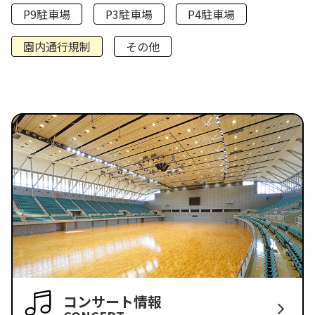
P9駐車場
P3駐車場
P4駐車場
園内通行規制
その他
コンサート情報