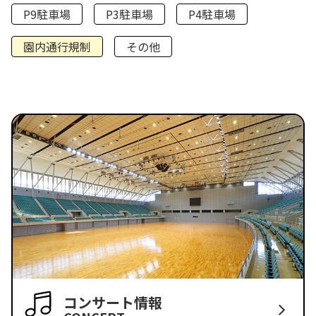
P9駐車場
P3駐車場
P4駐車場
園内通行規制
その他
コンサート情報