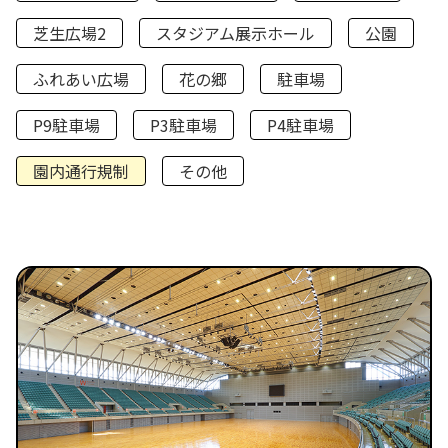
芝生広場2
スタジアム展示ホール
公園
ふれあい広場
花の郷
駐車場
P9駐車場
P3駐車場
P4駐車場
園内通行規制
その他