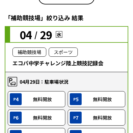
「補助競技場」絞り込み 結果
04
29
/
水
補助競技場
スポーツ
エコパ中学チャレンジ陸上競技記録会
04月29日：駐車場状況
4
無料開放
5
無料開放
P
P
6
無料開放
7
無料開放
P
P