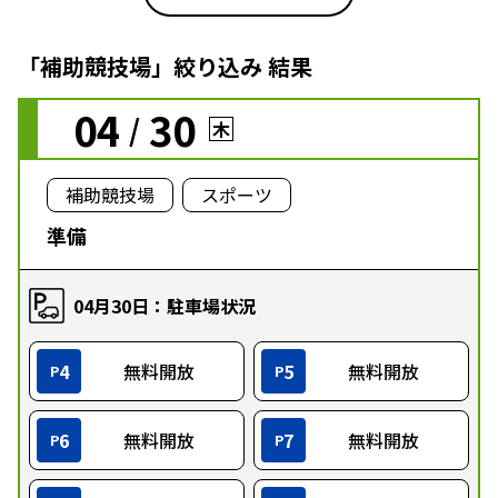
「補助競技場」絞り込み 結果
04
30
/
木
補助競技場
スポーツ
準備
04月30日：駐車場状況
4
無料開放
5
無料開放
P
P
6
無料開放
7
無料開放
P
P