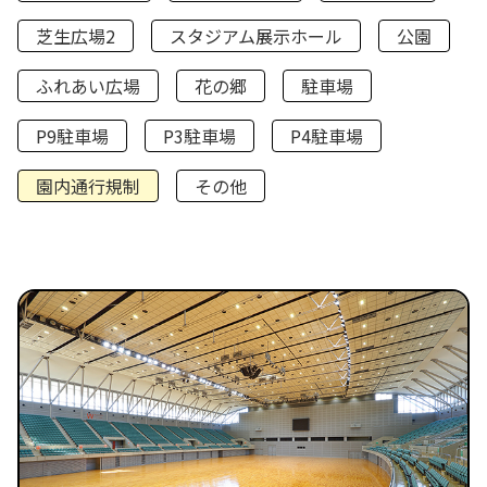
芝生広場2
スタジアム展示ホール
公園
ふれあい広場
花の郷
駐車場
P9駐車場
P3駐車場
P4駐車場
園内通行規制
その他