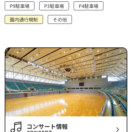
P9駐車場
P3駐車場
P4駐車場
園内通行規制
その他
コンサート情報