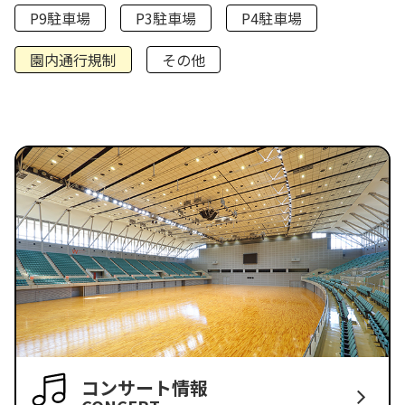
P9駐車場
P3駐車場
P4駐車場
園内通行規制
その他
コンサート情報