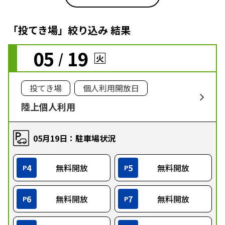
「投てき場」絞り込み 結果
05
19
/
火
投てき場
個人利用開放日
陸上個人利用
05月19日：駐車場状況
4
無料開放
5
無料開放
P
P
6
無料開放
7
無料開放
P
P