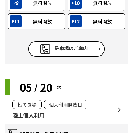
8
無料開放
10
無料開放
P
P
11
無料開放
12
無料開放
P
P
駐車場のご案内
05
20
/
水
投てき場
個人利用開放日
陸上個人利用