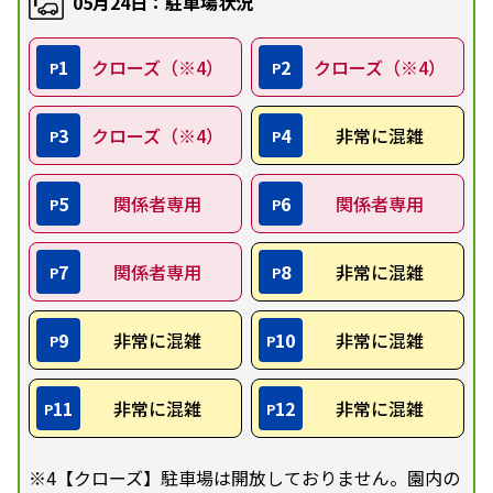
05月24日：駐車場状況
1
クローズ（※4）
2
クローズ（※4）
P
P
3
クローズ（※4）
4
非常に混雑
P
P
5
関係者専用
6
関係者専用
P
P
7
関係者専用
8
非常に混雑
P
P
9
非常に混雑
10
非常に混雑
P
P
11
非常に混雑
12
非常に混雑
P
P
※4【クローズ】駐車場は開放しておりません。園内の