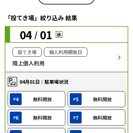
「投てき場」絞り込み 結果
04
01
/
水
投てき場
個人利用開放日
陸上個人利用
04月01日：駐車場状況
4
無料開放
5
無料開放
P
P
6
無料開放
7
無料開放
P
P