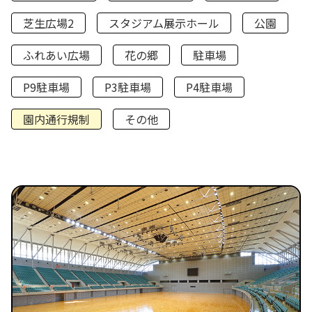
芝生広場2
スタジアム展示ホール
公園
ふれあい広場
花の郷
駐車場
P9駐車場
P3駐車場
P4駐車場
園内通行規制
その他