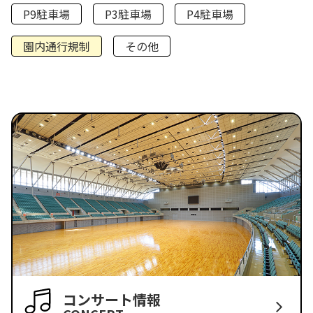
P9駐車場
P3駐車場
P4駐車場
園内通行規制
その他
コンサート情報