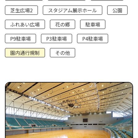
芝生広場2
スタジアム展示ホール
公園
ふれあい広場
花の郷
駐車場
P9駐車場
P3駐車場
P4駐車場
園内通行規制
その他