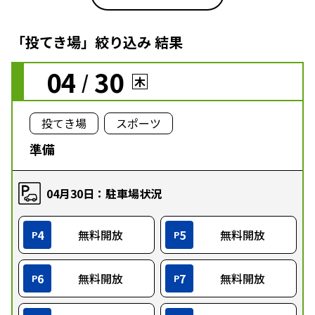
「投てき場」絞り込み 結果
04
30
/
木
投てき場
スポーツ
準備
04月30日：駐車場状況
4
無料開放
5
無料開放
P
P
6
無料開放
7
無料開放
P
P