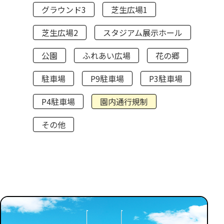
グラウンド3
芝生広場1
芝生広場2
スタジアム展示ホール
公園
ふれあい広場
花の郷
駐車場
P9駐車場
P3駐車場
P4駐車場
園内通行規制
その他