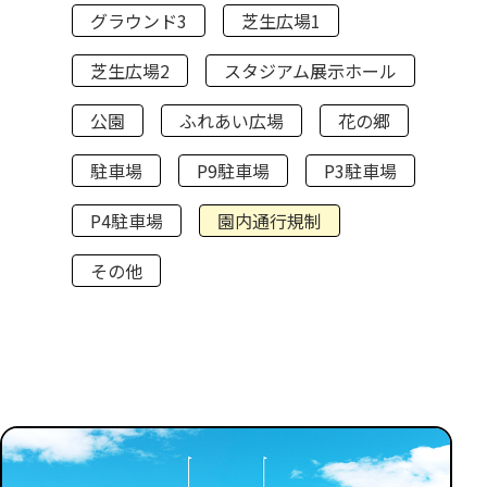
グラウンド3
芝生広場1
芝生広場2
スタジアム展示ホール
公園
ふれあい広場
花の郷
駐車場
P9駐車場
P3駐車場
P4駐車場
園内通行規制
その他