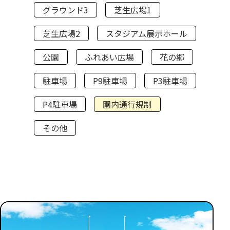
グラウンド3
芝生広場1
芝生広場2
スタジアム展示ホール
公園
ふれあい広場
花の郷
駐車場
P9駐車場
P3駐車場
P4駐車場
園内通行規制
その他