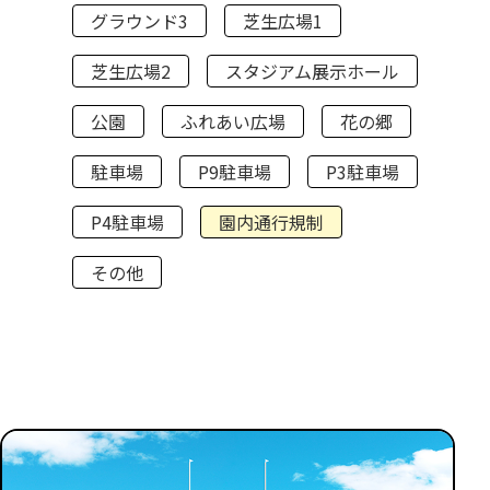
グラウンド3
芝生広場1
芝生広場2
スタジアム展示ホール
公園
ふれあい広場
花の郷
駐車場
P9駐車場
P3駐車場
P4駐車場
園内通行規制
その他