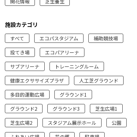
開花情報
芝生養生
施設カテゴリ
すべて
エコパスタジアム
補助競技場
投てき場
エコパアリーナ
サブアリーナ
トレーニングルーム
健康エクササイズプラザ
人工芝グラウンド
多目的運動広場
グラウンド1
グラウンド2
グラウンド3
芝生広場1
芝生広場2
スタジアム展示ホール
公園
ふれあい広場
花の郷
駐車場