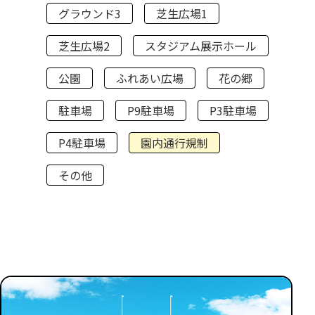
グラウンド3
芝生広場1
芝生広場2
スタジアム展示ホール
公園
ふれあい広場
花の郷
駐車場
P9駐車場
P3駐車場
P4駐車場
園内通行規制
その他