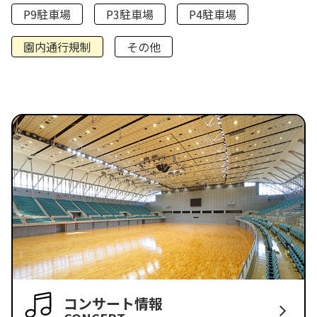
P9駐車場
P3駐車場
P4駐車場
園内通行規制
その他
コンサート情報